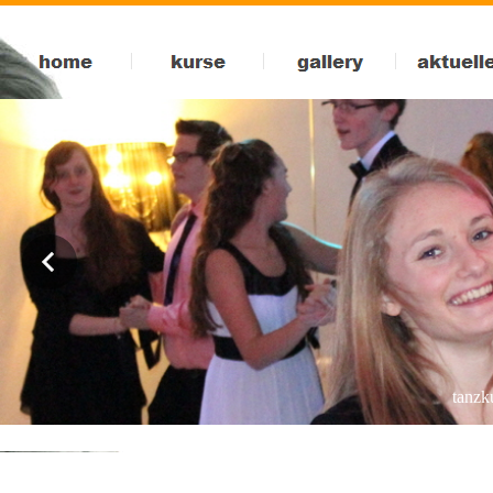
bdt tanzschule hartwig in markdorf am bodensee bei friedrichshafen, salem, pfullendorf, �berlingen, meersburg 
hochzeitstanzkurs, videoclip-dance, hip-hop, workshops, party
tanzku