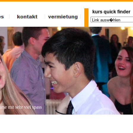
und ravensburg: tanzkurse und fitnesskurse: pilates, zumba, bokwa, breakdance, west-cost-swing, tango-argentin
kurs quick finder
rse mit sehr viel spass