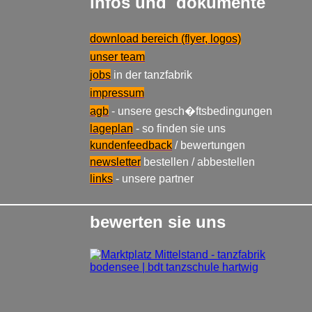
infos und dokumente
download bereich (flyer, logos)
unser team
jobs
in der tanzfabrik
impressum
agb
- unsere gesch�ftsbedingungen
lageplan
- so finden sie uns
kundenfeedback
/ bewertungen
newsletter
bestellen / abbestellen
links
- unsere partner
bewerten sie uns