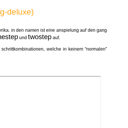
g-deluxe)
erika. in den namen ist eine anspielung auf den gang
nestep
twostep
und
auf.
schrittkombinationen, welche in keinem “normalen”