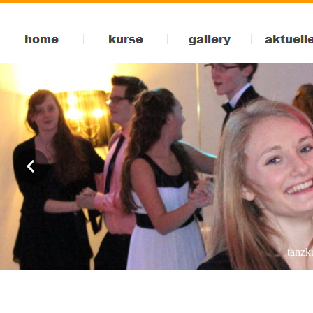
bdt tanzschule hartwig in markdorf am bodensee bei friedrichshafen, salem, pfullendorf, �berlingen, meersburg 
hochzeitstanzkurs, videoclip-dance, hip-hop, workshops, party
tanzku