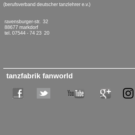
(berufsverband deutscher tanzlehrer e.v.)
ravensburger-str. 32
88677 markdorf
tel. 07544 - 74 23 20
tanzfabrik fanworld
tanzschule, tanzschulen, bodensee, tanzfabrik, hartwig, tanzen, tanzen lernen, tanzen gehen, tanzkurs, bode
immenstaad, deggenhausertal, �berlingen, meersburg, friedrichshafen, sigmaringen, raum mieten, saal miete
gesellschaftstanz, tango argentino, mambo, workshops, berufsverband, bdt, tanzlehrer, tanzlehrerin, gleichgesin
geburtstagsfeier, geburtstag, fest, catering, gesundheit, entspannung, sport, freizeitspass, freizeitspa�, hustle, st