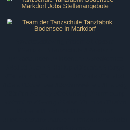
#westcoastswing
#hochzeit
#paare
#Markdorf #Tanzschule #Paartanz
#Privatstunden #Kindertanz #Breakdance
#Ballett #Jazz #HipHop #Discofox #Tango
#Tanzfabrik #Tanzstudio #Events #Tanzball
#Gala #Bodensee #Bodenseekreis #Hartwig
#Steffen #Candy #Geburtstag #Vermietung
#WestCoastSwing #Salsa #Zumba #Pilates
#Tabata #Hochzeit #Hochzeitskurs
#Hochzeitstanz #tanzen #Tanzkurs #Schüler
#Jugend #Teens #