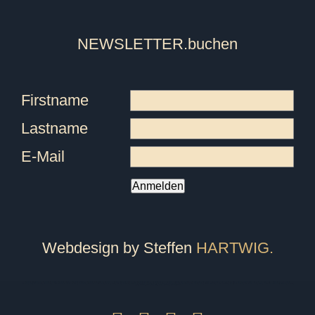
NEWSLETTER
.buchen
Firstname
Lastname
E-Mail
Anmelden
Webdesign by Steffen
HARTWIG.
Tanzschule Friedrichshafen, Tanzschule Ravensburg, Tanzschule überlingen, Tanzschule Pfullendorf, Tanzschule Oberteuringen, Tanzschule Meersburg, Tanzschule Immenstaad, Tanzschule Sigmaringen, Tanzschule Bodensee, Tanzschule Markdorf, Fitness, Ballett, Tanzkurs, Kurs, Breakdance, Privatstunden, Jazz, Kindertanz, Pilates, Zumba, Strong Nation, Tanz, Tanzen, Tango, Salsa, Tango Argentino, Gutschein, Privatkurs, Yoga, Fitnesscenter, Fitnessstudio, Markdorfgutschein, Bokwa, Tanzlehrer, Instructor, Ballettstunden, Ballettschule, Steffen, Candy, Hartwig, Turniertanz, Landesmeister, Presse, Rumba, Jive, Walzer, Hochzeit, Hochzeitskurs, Hochzeitstanzkurs, Hochzeitsblog, Event, Kindergeburtstag, Geburtstagsfeier, Tanzball, Veranstaltung, Vermietung, Mieten, Raum, Moderation, Abschlussball, Kurzkurs, Standard, Latein, Discofox, West Coast Swing, WCS, Tanzstudio, Hochzeitsportal