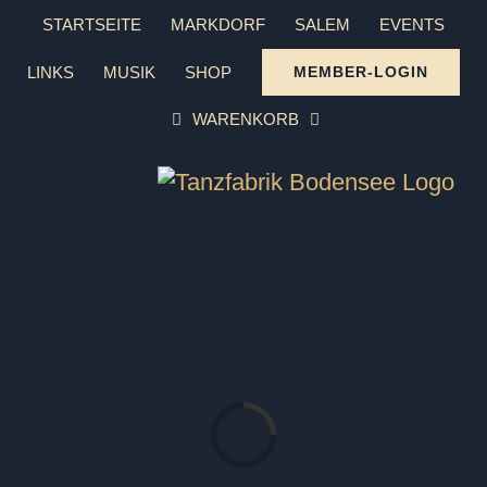
Zum
STARTSEITE
MARKDORF
SALEM
EVENTS
Inhalt
LINKS
MUSIK
SHOP
MEMBER-LOGIN
springen
WARENKORB
Laden...