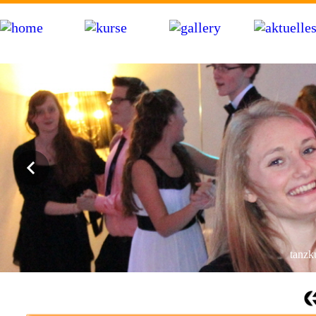
bdt tanzschule hartwig in markdorf am bodensee bei friedrichshafen, salem, pfullendorf, �berlingen, meersburg 
hochzeitstanzkurs, videoclip-dance, hip-hop, workshops, party
tanzku