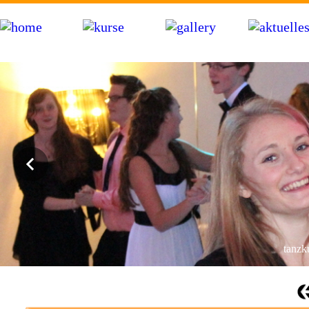
bdt tanzschule hartwig in markdorf am bodensee bei friedrichshafen, salem, pfullendorf, �berlingen, meersburg 
hochzeitstanzkurs, videoclip-dance, hip-hop, workshops, party
tanzku