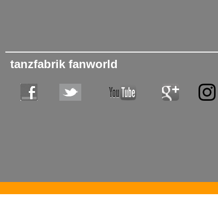
tanzfabrik fanworld
tanzschule, tanzschulen, bodensee, tanzfabrik, hartwig, tanzen, tanzen lernen, tanzen gehen, tanzkurs, bode
immenstaad, deggenhausertal, �berlingen, meersburg, friedrichshafen, sigmaringen, raum mieten, saal miete
gesellschaftstanz, tango argentino, mambo, workshops, berufsverband, bdt, tanzlehrer, tanzlehrerin, gleichgesin
geburtstagsfeier, geburtstag, fest, catering, gesundheit, entspannung, sport, freizeitspass, freizeitspa�, hustle, st
samba, paso, jive, latino, walzer, hip hop, hip-hop, bewegung, hobby, tanzpartys, gaykurse, schwule, 