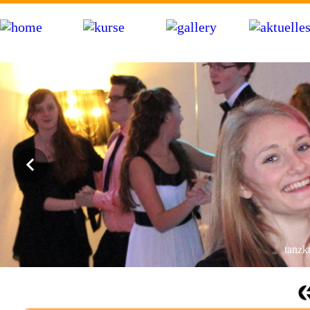
bdt tanzschule hartwig in markdorf am bodensee bei friedrichshafen, salem, pfullendorf, �berlingen, meersburg 
hochzeitstanzkurs, videoclip-dance, hip-hop, workshops, party
tanzku