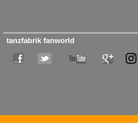
tanzfabrik fanworld
tanzschule, tanzschulen, bodensee, tanzfabrik, hartwig, tanzen, tanzen lernen, tanzen gehen, tanzkurs, bode
immenstaad, deggenhausertal, �berlingen, meersburg, friedrichshafen, sigmaringen, raum mieten, saal miete
gesellschaftstanz, tango argentino, mambo, workshops, berufsverband, bdt, tanzlehrer, tanzlehrerin, gleichgesin
geburtstagsfeier, geburtstag, fest, catering, gesundheit, entspannung, sport, freizeitspass, freizeitspa�, hustle, st
samba, paso, jive, latino, walzer, hip hop, hip-hop, bewegung, hobby, tanzpartys, gaykurse, schwule, 