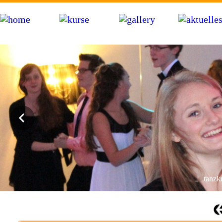
bdt tanzschule hartwig in markdorf am bodensee bei friedrichshafen, salem, pfullendorf, �berlingen, meersburg 
hochzeitstanzkurs, videoclip-dance, hip-hop, workshops, party
tanzku