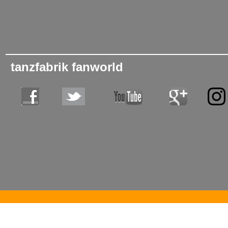
tanzfabrik fanworld
tanzschule, tanzschulen, bodensee, tanzfabrik, hartwig, tanzen, tanzen lernen, tanzen gehen, tanzkurs, bode
immenstaad, deggenhausertal, �berlingen, meersburg, friedrichshafen, sigmaringen, raum mieten, saal miete
gesellschaftstanz, tango argentino, mambo, workshops, berufsverband, bdt, tanzlehrer, tanzlehrerin, gleichgesin
geburtstagsfeier, geburtstag, fest, catering, gesundheit, entspannung, sport, freizeitspass, freizeitspa�, hustle, st
samba, paso, jive, latino, walzer, hip hop, hip-hop, bewegung, hobby, tanzpartys, gaykurse, schwule, 